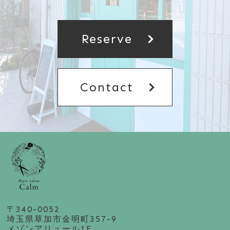
chevron_right
Reserve
chevron_right
Contact
〒340-0052
埼玉県草加市金明町357-9
メゾンアリュール1F