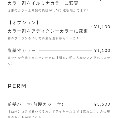
カラー剤をイルミナカラーに変更
従来のカラーより髪の負担が1/5に!透明感がでます!
【オプション】
¥1,100
カラー剤をアディクシーカラーに変更
髪のブラウンを消して綺麗な透明感カラーに！
塩基性カラー
¥1,100
鮮やかな色味を出したいかたに【明るい髪に入れないと発色しませ
ん】
PERM
前髪パーマ(前髪カット付)
¥5,500
【効果】コテで巻いてる方、ドライヤーだけでは流れにくい方の毎
朝のセットが楽になる。