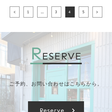
<
1
…
3
4
5
>
R
ESERVE
ご予約、お問い合わせはこちらから。
chevron_right
Reserve