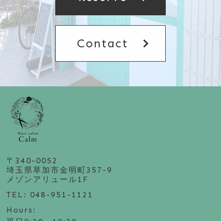
chevron_right
Contact
〒340-0052
埼玉県草加市金明町357-9
メゾンアリュール1F
TEL: 048-951-1121
Hours: