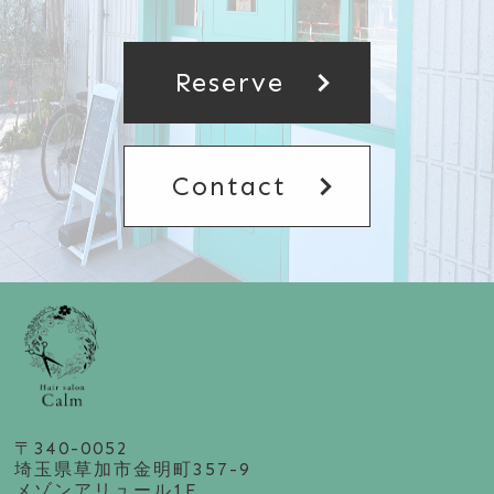
chevron_right
Reserve
chevron_right
Contact
〒340-0052
埼玉県草加市金明町357-9
メゾンアリュール1F